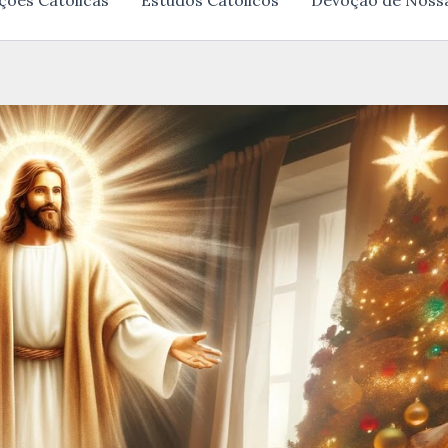
ções Católicas
Estudos Católicos
Devoção de Noss