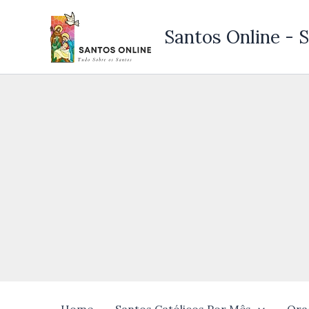
Ir
para
Santos Online - S
o
conteúdo