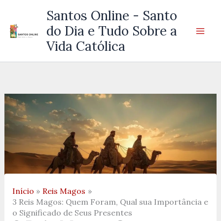
Ir
Santos Online - Santo
para
do Dia e Tudo Sobre a
o
Vida Católica
conteúdo
Início
Reis Magos
3 Reis Magos: Quem Foram, Qual sua Importância e
o Significado de Seus Presentes