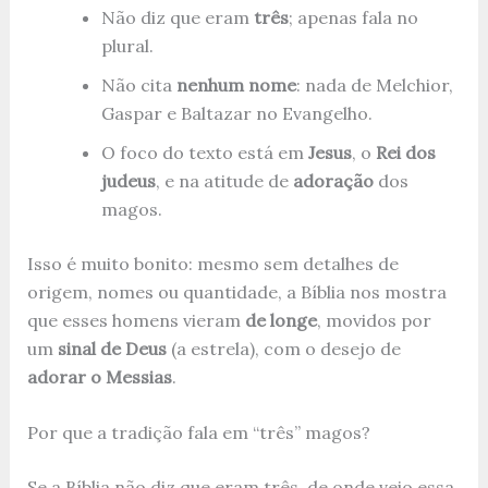
Não diz que eram
três
; apenas fala no
plural.
Não cita
nenhum nome
: nada de Melchior,
Gaspar e Baltazar no Evangelho.
O foco do texto está em
Jesus
, o
Rei dos
judeus
, e na atitude de
adoração
dos
magos.
Isso é muito bonito: mesmo sem detalhes de
origem, nomes ou quantidade, a Bíblia nos mostra
que esses homens vieram
de longe
, movidos por
um
sinal de Deus
(a estrela), com o desejo de
adorar o Messias
.
Por que a tradição fala em “três” magos?
Se a Bíblia não diz que eram três, de onde veio essa