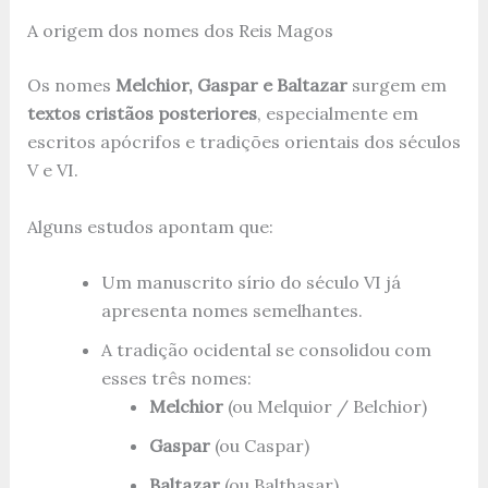
A origem dos nomes dos Reis Magos
Os nomes
Melchior, Gaspar e Baltazar
surgem em
textos cristãos posteriores
, especialmente em
escritos apócrifos e tradições orientais dos séculos
V e VI.
Alguns estudos apontam que:
Um manuscrito sírio do século VI já
apresenta nomes semelhantes.
A tradição ocidental se consolidou com
esses três nomes:
Melchior
(ou Melquior / Belchior)
Gaspar
(ou Caspar)
Baltazar
(ou Balthasar)