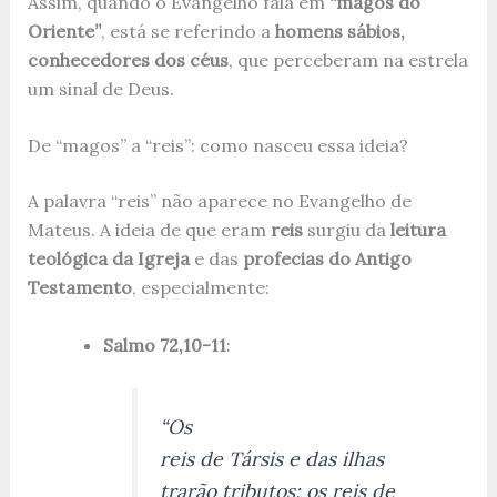
Assim, quando o Evangelho fala em
“magos do
Oriente”
, está se referindo a
homens sábios,
conhecedores dos céus
, que perceberam na estrela
um sinal de Deus.
De “magos” a “reis”: como nasceu essa ideia?
A palavra “reis” não aparece no Evangelho de
Mateus. A ideia de que eram
reis
surgiu da
leitura
teológica da Igreja
e das
profecias do Antigo
Testamento
, especialmente:
Salmo 72,10-11
:
“Os
reis de Társis e das ilhas
trarão tributos; os reis de