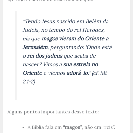
“Tendo Jesus nascido em Belém da
Judeia, no tempo do rei Herodes,
eis que
magos vieram do Oriente a
Jerusalém
, perguntando: ‘Onde está
o
rei dos judeus
que acaba de
nascer? Vimos a
sua estrela no
Oriente
e viemos
adorá-lo
’.” (cf. Mt
2,1-2)
Alguns pontos importantes desse texto:
A Bíblia fala em
“magos”
, não em “reis”.