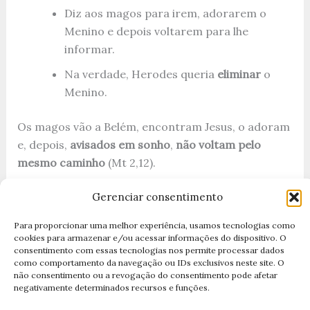
Diz aos magos para irem, adorarem o
Menino e depois voltarem para lhe
informar.
Na verdade, Herodes queria
eliminar
o
Menino.
Os magos vão a Belém, encontram Jesus, o adoram
e, depois,
avisados em sonho
,
não voltam pelo
mesmo caminho
(Mt 2,12).
Gerenciar consentimento
Isso é muito simbólico: quando alguém encontra
Jesus de verdade,
não volta pelo mesmo caminho
. A
Para proporcionar uma melhor experiência, usamos tecnologias como
vida se transforma.
cookies para armazenar e/ou acessar informações do dispositivo. O
consentimento com essas tecnologias nos permite processar dados
como comportamento da navegação ou IDs exclusivos neste site. O
A transformação espiritual dos magos
não consentimento ou a revogação do consentimento pode afetar
negativamente determinados recursos e funções.
Os magos iniciam a viagem como
buscadores
de