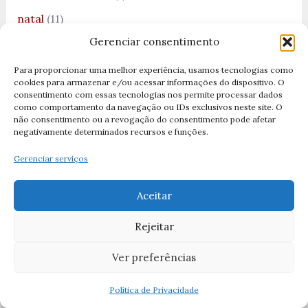
natal
(11)
Gerenciar consentimento
natal 2025
(3)
Nossa Senhora
(51)
Para proporcionar uma melhor experiência, usamos tecnologias como
cookies para armazenar e/ou acessar informações do dispositivo. O
Nossa Senhora Aparecida
(19)
consentimento com essas tecnologias nos permite processar dados
como comportamento da navegação ou IDs exclusivos neste site. O
Nossa Senhora da Boa Viagem
(2)
não consentimento ou a revogação do consentimento pode afetar
negativamente determinados recursos e funções.
Nossa Senhora da Cabeça
(1)
Gerenciar serviços
Nossa Senhora da Conceição
(3)
Nossa senhora da Consolação
(1)
Aceitar
Nossa Senhora da Lapa
(1)
Rejeitar
Nossa Senhora da Luz
(1)
Ver preferências
Nossa Senhora da Penha
(1)
Nossa Senhora das Dores
(3)
Política de Privacidade