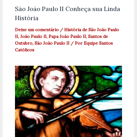
São João Paulo II Conheça sua Linda
História
Deixe um comentário
/
História de São João Paulo
II
,
João Paulo II
,
Papa João Paulo II
,
Santos de
Outubro
,
São João Paulo II
/ Por
Equipe Santos
Católicos