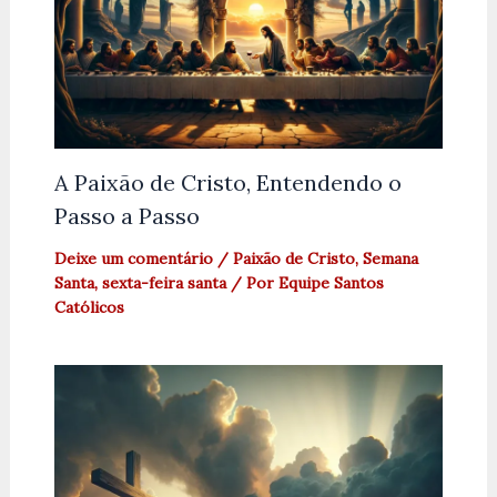
A Paixão de Cristo, Entendendo o
Passo a Passo
Deixe um comentário
/
Paixão de Cristo
,
Semana
Santa
,
sexta-feira santa
/ Por
Equipe Santos
Católicos