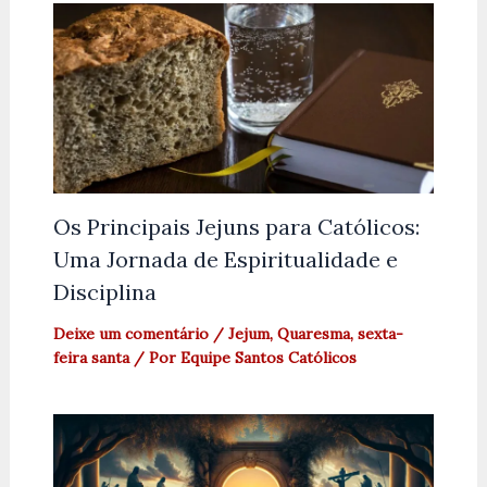
Os Principais Jejuns para Católicos:
Uma Jornada de Espiritualidade e
Disciplina
Deixe um comentário
/
Jejum
,
Quaresma
,
sexta-
feira santa
/ Por
Equipe Santos Católicos