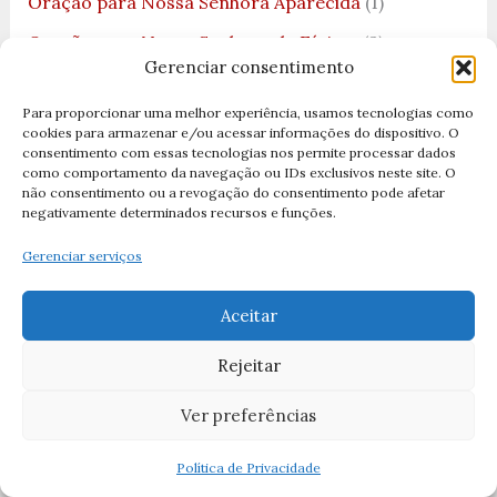
Oração para Nossa Senhora Aparecida
(1)
Oração para Nossa Senhora de Fátima
(3)
Gerenciar consentimento
Oração para Santo Antônio
(1)
Para proporcionar uma melhor experiência, usamos tecnologias como
Oração para São José
(1)
cookies para armazenar e/ou acessar informações do dispositivo. O
consentimento com essas tecnologias nos permite processar dados
Oração Salve Rainha
(3)
como comportamento da navegação ou IDs exclusivos neste site. O
não consentimento ou a revogação do consentimento pode afetar
Orações
(77)
negativamente determinados recursos e funções.
Orações Católicas
(72)
Gerenciar serviços
Orações Cristãs
(11)
Aceitar
Orações da Bíblia
(3)
Orações de Fevereiro
(1)
Rejeitar
Orações de Natal
(1)
Ver preferências
orações de Nossa Senhora
(1)
Política de Privacidade
Orações de Nossa Senhora Aparecida
(3)