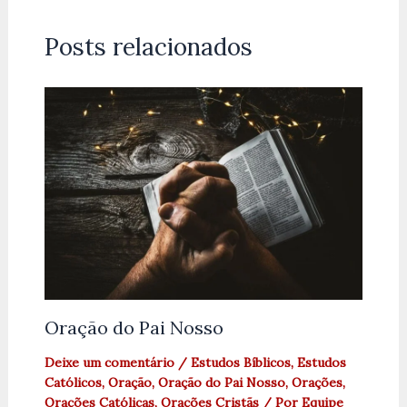
Posts relacionados
Oração do Pai Nosso
Deixe um comentário
/
Estudos Bíblicos
,
Estudos
Católicos
,
Oração
,
Oração do Pai Nosso
,
Orações
,
Orações Católicas
,
Orações Cristãs
/ Por
Equipe