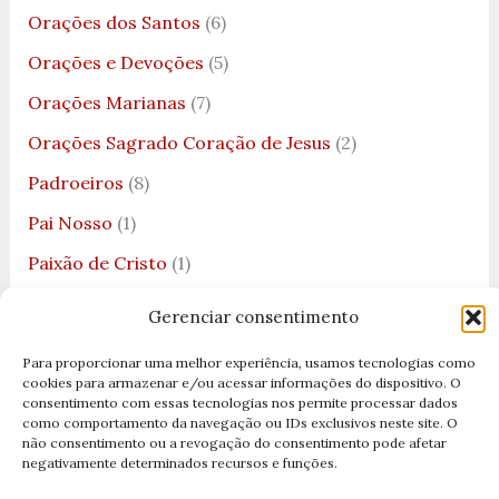
Orações dos Santos
(6)
Orações e Devoções
(5)
Orações Marianas
(7)
Orações Sagrado Coração de Jesus
(2)
Padroeiros
(8)
Pai Nosso
(1)
Paixão de Cristo
(1)
Pão
(1)
Gerenciar consentimento
Papa
(7)
Para proporcionar uma melhor experiência, usamos tecnologias como
Papa Francisco
(4)
cookies para armazenar e/ou acessar informações do dispositivo. O
consentimento com essas tecnologias nos permite processar dados
Papa João Paulo II
(1)
como comportamento da navegação ou IDs exclusivos neste site. O
não consentimento ou a revogação do consentimento pode afetar
Papas
(3)
negativamente determinados recursos e funções.