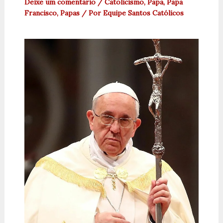
Deixe um comentário
/
Catolicismo
,
Papa
,
Papa
Francisco
,
Papas
/ Por
Equipe Santos Católicos