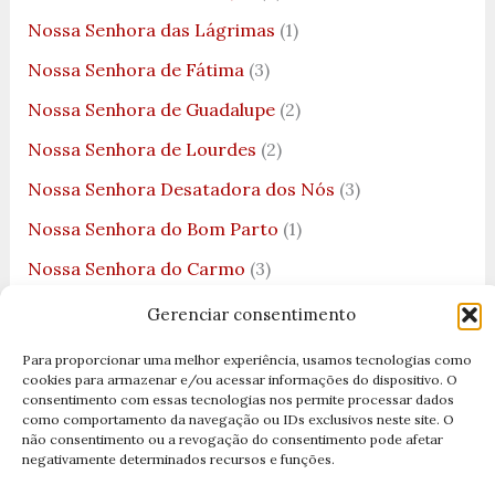
Nossa Senhora das Lágrimas
(1)
Nossa Senhora de Fátima
(3)
Nossa Senhora de Guadalupe
(2)
Nossa Senhora de Lourdes
(2)
Nossa Senhora Desatadora dos Nós
(3)
Nossa Senhora do Bom Parto
(1)
Nossa Senhora do Carmo
(3)
Nossa Senhora do Desterro
(3)
Gerenciar consentimento
Nossa Senhora do Ó
(1)
Para proporcionar uma melhor experiência, usamos tecnologias como
cookies para armazenar e/ou acessar informações do dispositivo. O
Nossa Senhora do Rosário
(1)
consentimento com essas tecnologias nos permite processar dados
como comportamento da navegação ou IDs exclusivos neste site. O
Nossa Senhora dos Navegantes
(1)
não consentimento ou a revogação do consentimento pode afetar
negativamente determinados recursos e funções.
Nossa Senhora dos Remédios
(1)