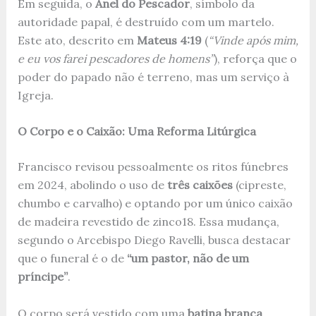
Em seguida, o
Anel do Pescador
, símbolo da
autoridade papal, é destruído com um martelo.
Este ato, descrito em
Mateus 4:19
(
“Vinde após mim,
e eu vos farei pescadores de homens”
), reforça que o
poder do papado não é terreno, mas um serviço à
Igreja.
O Corpo e o Caixão: Uma Reforma Litúrgica
Francisco revisou pessoalmente os ritos fúnebres
em 2024, abolindo o uso de
três caixões
(cipreste,
chumbo e carvalho) e optando por um único caixão
de madeira revestido de zinco
1
8
. Essa mudança,
segundo o Arcebispo Diego Ravelli, busca destacar
que o funeral é o de
“um pastor, não de um
príncipe”
.
O corpo será vestido com uma
batina branca