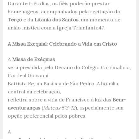
Durante três dias, os fiéis poderão prestar
homenagens, acompanhados pela recitação do
Terço
e da
Litania dos Santos
, um momento de
união mística com a Igreja Triunfante
4
7
.
A Missa Exequial: Celebrando a Vida em Cristo
A
Missa de Exéquias
será presidida pelo Decano do Colégio Cardinalício,
Cardeal Giovanni
Battista Re, na Basílica de São Pedro. A homilia,
central na celebração,
refletirá sobre a vida de Francisco à luz das
Bem-
aventuranças
(
Mateus 5:3-12
), especialmente sua
opção preferencial pelos pobres.
A