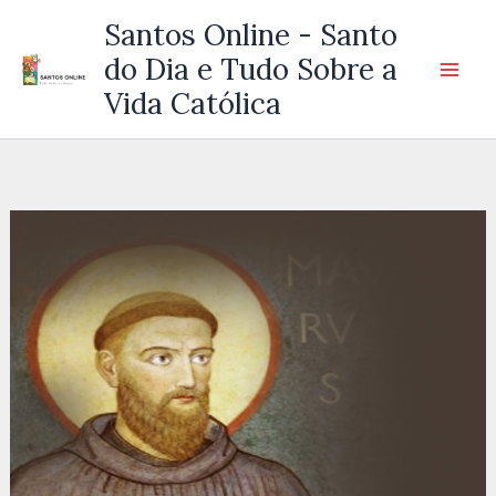
Ir
Santos Online - Santo
para
do Dia e Tudo Sobre a
o
Vida Católica
conteúdo