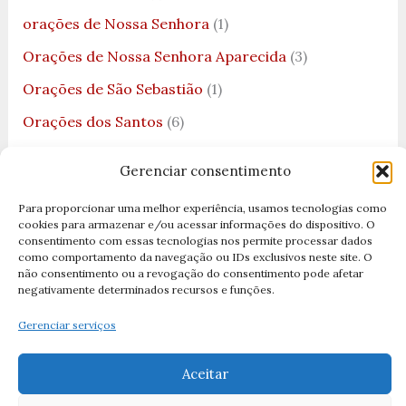
orações de Nossa Senhora
(1)
Orações de Nossa Senhora Aparecida
(3)
Orações de São Sebastião
(1)
Orações dos Santos
(6)
Orações e Devoções
(5)
Gerenciar consentimento
Orações Marianas
(7)
Para proporcionar uma melhor experiência, usamos tecnologias como
Orações Sagrado Coração de Jesus
(2)
cookies para armazenar e/ou acessar informações do dispositivo. O
consentimento com essas tecnologias nos permite processar dados
Padroeiros
(8)
como comportamento da navegação ou IDs exclusivos neste site. O
não consentimento ou a revogação do consentimento pode afetar
Pai Nosso
(1)
negativamente determinados recursos e funções.
Paixão de Cristo
(1)
Gerenciar serviços
Pão
(1)
Aceitar
Papa
(7)