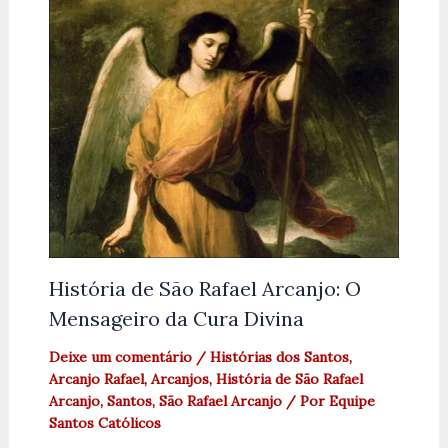
História de São Rafael Arcanjo: O
Mensageiro da Cura Divina
Deixe um comentário
/
Histórias dos Santos
,
Arcanjo Rafael
,
Arcanjos
,
História de São Rafael
Arcanjo
,
Santos
,
São Rafael Arcanjo
/ Por
Equipe
Santos Católicos