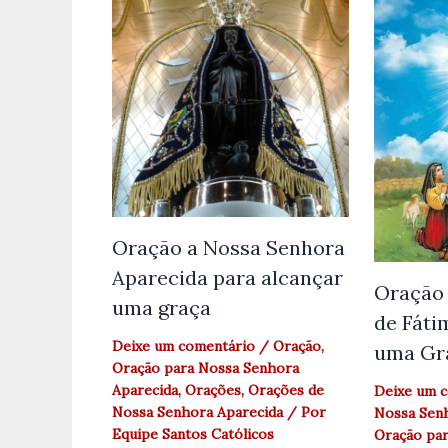
Oração a Nossa Senhora
Aparecida para alcançar
Oração 
uma graça
de Fáti
Deixe um comentário
/
Oração
,
uma Gr
Oração para Nossa Senhora
Aparecida
,
Orações
,
Orações de
Deixe um 
Nossa Senhora Aparecida
/ Por
Nossa Senh
Equipe Santos Católicos
Oração par