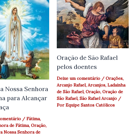
Oração de São Rafael
pelos doentes
Deixe um comentário
/
Orações
,
Arcanjo Rafael
,
Arcanjos
,
Ladainha
a Nossa Senhora
de São Rafael
,
Oração
,
Oração de
ma para Alcançar
São Rafael
,
São Rafael Arcanjo
/
Por
Equipe Santos Católicos
aça
comentário
/
Fátima
,
ora de Fátima
,
Oração
,
a Nossa Senhora de