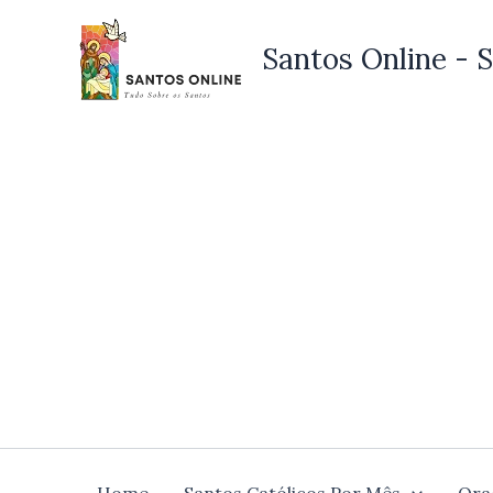
Ir
para
Santos Online - S
o
conteúdo