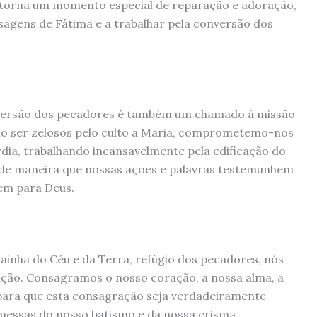
e torna um momento especial de reparação e adoração,
sagens de Fátima e a trabalhar pela conversão dos
nversão dos pecadores é também um chamado à missão
do ser zelosos pelo culto a Maria, comprometemo-nos
dia, trabalhando incansavelmente pela edificação do
 de maneira que nossas ações e palavras testemunhem
rem para Deus.
ainha do Céu e da Terra, refúgio dos pecadores, nós
ão. Consagramos o nosso coração, a nossa alma, a
 para que esta consagração seja verdadeiramente
messas do nosso batismo e da nossa crisma,