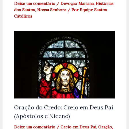
Deixe um comentário
/
Devoção Mariana
,
Histórias
dos Santos
,
Nossa Senhora
/ Por
Equipe Santos
Católicos
Oração do Credo: Creio em Deus Pai
(Apóstolos e Niceno)
Deixe um comentário
/
Creio em Deus Pai
,
Oração
,