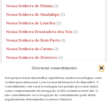
Nossa Senhora de Fátima
(3)
Nossa Senhora de Guadalupe
(2)
Nossa Senhora de Lourdes
(2)
Nossa Senhora Desatadora dos Nós
(3)
Nossa Senhora do Bom Parto
(1)
Nossa Senhora do Carmo
(3)
Nossa Senhora do Desterro
(3)
Nossa Senhora do Ó
(1)
Gerenciar consentimento
Nossa Senhora do Rosário
(1)
Para proporcionar uma melhor experiência, usamos tecnologias como
cookies para armazenar e/ou acessar informações do dispositivo. O
Nossa Senhora dos Navegantes
(1)
consentimento com essas tecnologias nos permite processar dados
como comportamento da navegação ou IDs exclusivos neste site. O
Nossa Senhora dos Remédios
(1)
não consentimento ou a revogação do consentimento pode afetar
negativamente determinados recursos e funções.
Nossa Senhora Rainha da Paz
(3)