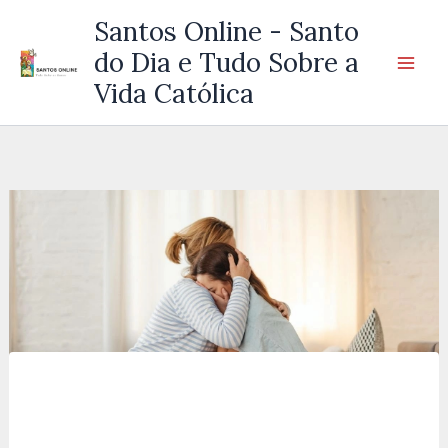
Ir
Santos Online - Santo
para
do Dia e Tudo Sobre a
o
Vida Católica
conteúdo