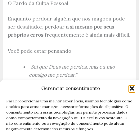
O Fardo da Culpa Pessoal
Enquanto perdoar alguém que nos magoou pode
ser desafiador, perdoar
a si mesmo por seus
próprios erros
frequentemente é ainda mais difícil.
Você pode estar pensando:
“Sei que Deus me perdoa, mas eu não
consigo me perdoar.”
“Fiz algo terrível e mereço sofrer.”
Gerenciar consentimento
“Se me perdoar, estarei sendo fraco ou
Para proporcionar uma melhor experiência, usamos tecnologias como
colocando a responsabilidade.”
cookies para armazenar e/ou acessar informações do dispositivo. O
consentimento com essas tecnologias nos permite processar dados
como comportamento da navegação ou IDs exclusivos neste site. O
Mas aqui está a verdade que
o Legado do Papa
não consentimento ou a revogação do consentimento pode afetar
Francisco sobre Misericórdia
nos recorda — a
negativamente determinados recursos e funções.
Parábola do Filho Pródigo
(Lucas 15) nos mostra