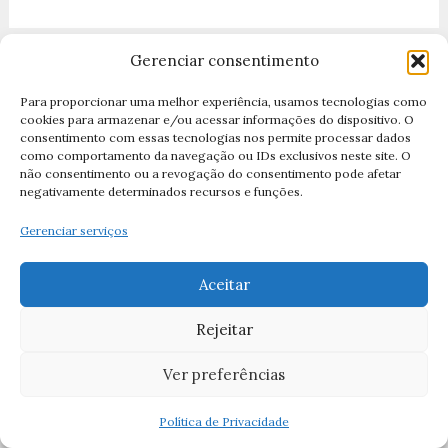
Gerenciar consentimento
Anjos
(6)
Para proporcionar uma melhor experiência, usamos tecnologias como
cookies para armazenar e/ou acessar informações do dispositivo. O
Apóstolos
(14)
consentimento com essas tecnologias nos permite processar dados
como comportamento da navegação ou IDs exclusivos neste site. O
Arcanjo Miguel
(2)
não consentimento ou a revogação do consentimento pode afetar
negativamente determinados recursos e funções.
Arcanjo Rafael
(5)
Gerenciar serviços
Arcanjos
(11)
Artigos
(1)
Aceitar
Ave Maria
(1)
Rejeitar
Ave Mria
(1)
Ver preferências
Campanha da Fraternidade
(1)
Canção de São Francisco de Assis
(2)
Política de Privacidade