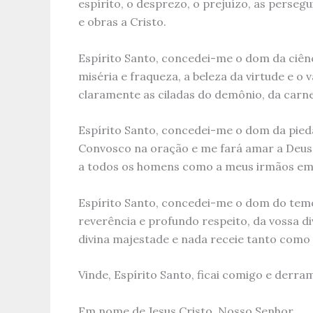
espírito, o desprezo, o prejuízo, as perseg
e obras a Cristo.
Espírito Santo, concedei-me o dom da ciên
miséria e fraqueza, a beleza da virtude e o
claramente as ciladas do demônio, da carne,
Espírito Santo, concedei-me o dom da pieda
Convosco na oração e me fará amar a Deus
a todos os homens como a meus irmãos em 
Espírito Santo, concedei-me o dom do tem
reverência e profundo respeito, da vossa d
divina majestade e nada receie tanto como
Vinde, Espírito Santo, ficai comigo e derra
Em nome de Jesus Cristo, Nosso Senhor.