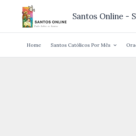
Ir
para
Santos Online - S
o
conteúdo
Home
Santos Católicos Por Mês
Ora