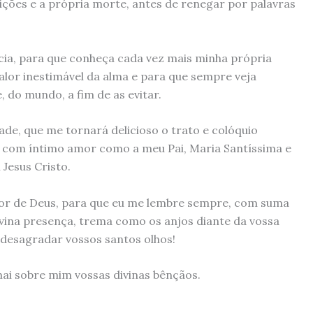
uições e a própria morte, antes de renegar por palavras
cia, para que conheça cada vez mais minha própria
 valor inestimável da alma e para que sempre veja
 do mundo, a fim de as evitar.
de, que me tornará delicioso o trato e colóquio
 com íntimo amor como a meu Pai, Maria Santíssima e
Jesus Cristo.
or de Deus, para que eu me lembre sempre, com suma
ivina presença, trema como os anjos diante da vossa
 desagradar vossos santos olhos!
mai sobre mim vossas divinas bênçãos.