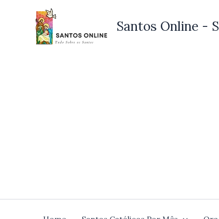
Ir
para
Santos Online - S
o
conteúdo