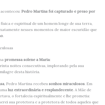
o aconteceu:
Pedro Martins foi capturado e preso por
 física e espiritual de um homem longe de sua terra,
 exatamente nesses momentos de maior escuridão que
ho
.
culosas
uma
promessa solene a Maria
:
rinta noites consecutivas, implorando pela sua
milagre desta história.
nsa
, Pedro Martins recebeu
sonhos miraculosos
. Em
 uma
luz extraordinária e resplandecente
. A Mãe de
rtava, o fortalecia espiritualmente e lhe prometia:
erei sua protetora e a protetora de todos aqueles que