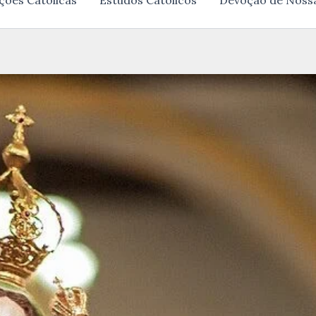
ções Católicas
Estudos Católicos
Devoção de Noss