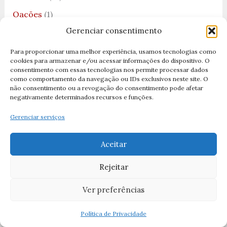
Oações
(1)
Gerenciar consentimento
Oração
(20)
Oração à Nossa Senhora da Saúde
(1)
Para proporcionar uma melhor experiência, usamos tecnologias como
cookies para armazenar e/ou acessar informações do dispositivo. O
Oração a Nossa Senhora das Graças
(1)
consentimento com essas tecnologias nos permite processar dados
como comportamento da navegação ou IDs exclusivos neste site. O
Oração a São José
(2)
não consentimento ou a revogação do consentimento pode afetar
negativamente determinados recursos e funções.
Oração Ave Maria
(1)
Gerenciar serviços
Oração Católica
(3)
Oração da Manhã
(1)
Aceitar
Oração da Medalha de São Bento
(1)
Rejeitar
Oração da Noite
(2)
Ver preferências
Oração da Noite para Dormir
(1)
Política de Privacidade
Oração das 7 Chaves
(1)