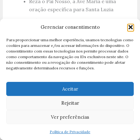
Reza o Pai Nosso, a Ave Maria e uma
oração específica para Santa Luzia
Reflete sobre sua vida e exemplo
Gerenciar consentimento
Foca em uma intenção particular — cura,
clareza, coragem
Para proporcionar uma melhor experiência, usamos tecnologias como
cookies para armazenar e/ou acessar informações do dispositivo. O
Vive com mais atenção, buscando ser uma
consentimento com essas tecnologias nos permite processar dados
como comportamento da navegação ou IDs exclusivos neste site. O
luz para os outros assim como ela foi
não consentimento ou a revogação do consentimento pode afetar
negativamente determinados recursos e funções.
O Escapulário ou Medal de Santa Luzia
:
Muitos devotos usam uma pequena medalha ou
Aceitar
escapulário com a imagem de
Santa Luzia. Isso não é superstição; é um sinal
Rejeitar
visível de nossa
devoção, um lembrança constante de seu exemplo,
Ver preferências
e uma forma de manter
viva nossa conexão com sua intercessão.
Política de Privacidade