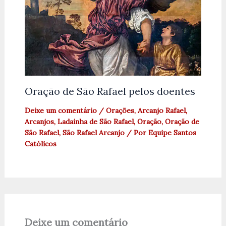
Oração de São Rafael pelos doentes
Deixe um comentário
/
Orações
,
Arcanjo Rafael
,
Arcanjos
,
Ladainha de São Rafael
,
Oração
,
Oração de
São Rafael
,
São Rafael Arcanjo
/ Por
Equipe Santos
Católicos
Deixe um comentário