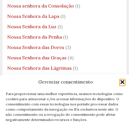
Nossa senhora da Consolação
(1)
Nossa Senhora da Lapa
(1)
Nossa Senhora da Luz
(1)
Nossa Senhora da Penha
(1)
Nossa Senhora das Dores
(3)
Nossa Senhora das Graças
(4)
Nossa Senhora das Lágrimas
(1)
Nossa Senhora de Fátima
(3)
Gerenciar consentimento
Nossa Senhora de Guadalupe
(2)
Para proporcionar uma melhor experiência, usamos tecnologias como
Nossa Senhora de Lourdes
(2)
cookies para armazenar e/ou acessar informações do dispositivo. O
consentimento com essas tecnologias nos permite processar dados
Nossa Senhora Desatadora dos Nós
(3)
como comportamento da navegação ou IDs exclusivos neste site. O
não consentimento ou a revogação do consentimento pode afetar
Nossa Senhora do Bom Parto
(1)
negativamente determinados recursos e funções.