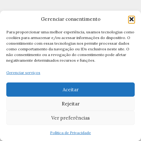
Gerenciar consentimento
Para proporcionar uma melhor experiência, usamos tecnologias como
cookies para armazenar e/ou acessar informações do dispositivo. O
consentimento com essas tecnologias nos permite processar dados
Últimas Postagens
como comportamento da navegação ou IDs exclusivos neste site. O
não consentimento ou a revogação do consentimento pode afetar
negativamente determinados recursos e funções.
Gerenciar serviços
Aceitar
Rejeitar
Ver preferências
Política de Privacidade
Novena de Nossa Senhora de Fátima: Reze os 9