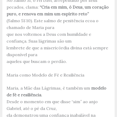
No Salmo 51, o rei Davi, arrependido por seus
pecados, clama:
“Cria em mim, ó Deus, um coração
puro, e renova em mim um espírito reto”
(Salmo 51:10). Este salmo de penitência ecoa o
chamado de Maria para
que nos voltemos a Deus com humildade e
confiança. Suas lágrimas são um
lembrete de que a misericórdia divina está sempre
disponível para
aqueles que buscam o perdão.
Maria como Modelo de Fé e Resiliência
Maria, a Mãe das Lágrimas, é também um
modelo
de fé e resiliência
.
Desde o momento em que disse “sim” ao anjo
Gabriel, até o pé da Cruz,
ela demonstrou uma confiança inabalável na