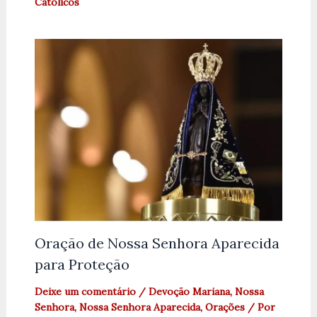
Católicos
Oração de Nossa Senhora Aparecida
para Proteção
Deixe um comentário
/
Devoção Mariana
,
Nossa
Senhora
,
Nossa Senhora Aparecida
,
Orações
/ Por