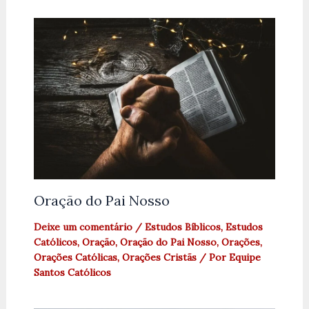
Oração do Pai Nosso
Deixe um comentário
/
Estudos Bíblicos
,
Estudos
Católicos
,
Oração
,
Oração do Pai Nosso
,
Orações
,
Orações Católicas
,
Orações Cristãs
/ Por
Equipe
Santos Católicos