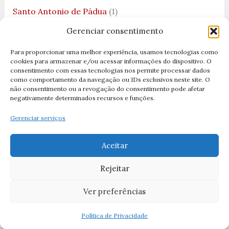
Santo Antonio de Pádua
(1)
Santo Expedito
(2)
Gerenciar consentimento
Santo Floriano
(1)
Para proporcionar uma melhor experiência, usamos tecnologias como
cookies para armazenar e/ou acessar informações do dispositivo. O
Santo Isodoro
(1)
consentimento com essas tecnologias nos permite processar dados
como comportamento da navegação ou IDs exclusivos neste site. O
Santos
(25)
não consentimento ou a revogação do consentimento pode afetar
negativamente determinados recursos e funções.
Santos Brasileiros
(2)
Gerenciar serviços
Santos Católicos
(83)
Santos de Abril
(5)
Aceitar
Santos de Agosto
(6)
Rejeitar
santos de Dezembro
(11)
Ver preferências
Santos de Fevereiro
(7)
Santos de Janeiro
(25)
Política de Privacidade