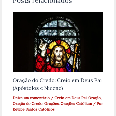
Posts relacionados
Oração do Credo: Creio em Deus Pai
(Apóstolos e Niceno)
Deixe um comentário
/
Creio em Deus Pai
,
Oração
,
Oração do Credo
,
Orações
,
Orações Católicas
/ Por
Equipe Santos Católicos