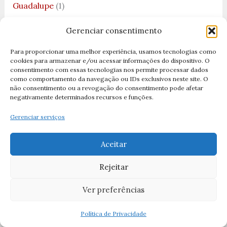
Guadalupe
(1)
Heresia
(2)
Gerenciar consentimento
História de Santo Expedito
(1)
Para proporcionar uma melhor experiência, usamos tecnologias como
História de São Bento
(1)
cookies para armazenar e/ou acessar informações do dispositivo. O
consentimento com essas tecnologias nos permite processar dados
História de São João Paulo II
(1)
como comportamento da navegação ou IDs exclusivos neste site. O
não consentimento ou a revogação do consentimento pode afetar
História de São Juan Diego
(1)
negativamente determinados recursos e funções.
História de São Rafael Arcanjo
(2)
Gerenciar serviços
História dos Santos
(10)
Aceitar
Histórias da Bíblia
(2)
Rejeitar
Histórias dos Santos
(33)
Hóstia
(1)
Ver preferências
Jejum
(3)
Política de Privacidade
Jesus Cristo
(8)