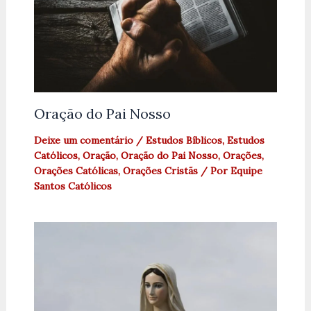
Oração do Pai Nosso
Deixe um comentário
/
Estudos Bíblicos
,
Estudos
Católicos
,
Oração
,
Oração do Pai Nosso
,
Orações
,
Orações Católicas
,
Orações Cristãs
/ Por
Equipe
Santos Católicos