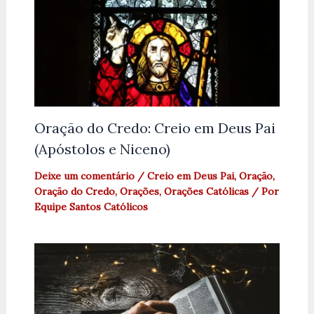
Oração do Credo: Creio em Deus Pai
(Apóstolos e Niceno)
Deixe um comentário
/
Creio em Deus Pai
,
Oração
,
Oração do Credo
,
Orações
,
Orações Católicas
/ Por
Equipe Santos Católicos