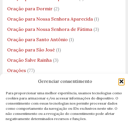
Oração para Dormir
(2)
Oração para Nossa Senhora Aparecida
(1)
Oração para Nossa Senhora de Fátima
(3)
Oração para Santo Antônio
(1)
Oração para São José
(1)
Oração Salve Rainha
(3)
Orações
(77)
Orações Católicas
(72)
Gerenciar consentimento
Orações Cristãs
(11)
Para proporcionar uma melhor experiência, usamos tecnologias como
cookies para armazenar e/ou acessar informações do dispositivo. O
Orações da Bíblia
(3)
consentimento com essas tecnologias nos permite processar dados
como comportamento da navegação ou IDs exclusivos neste site. O
Orações de Fevereiro
(1)
não consentimento ou a revogação do consentimento pode afetar
negativamente determinados recursos e funções.
Orações de Natal
(1)