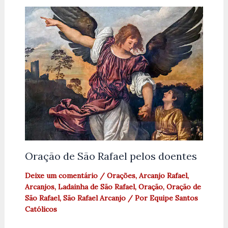
Oração de São Rafael pelos doentes
Deixe um comentário
/
Orações
,
Arcanjo Rafael
,
Arcanjos
,
Ladainha de São Rafael
,
Oração
,
Oração de
São Rafael
,
São Rafael Arcanjo
/ Por
Equipe Santos
Católicos