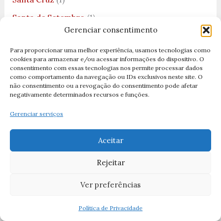
Santa de Setembro
(1)
Gerenciar consentimento
Santa Efigênia
(1)
Para proporcionar uma melhor experiência, usamos tecnologias como
Santa Inês
(1)
cookies para armazenar e/ou acessar informações do dispositivo. O
consentimento com essas tecnologias nos permite processar dados
Santa Luzia
(2)
como comportamento da navegação ou IDs exclusivos neste site. O
não consentimento ou a revogação do consentimento pode afetar
Santa Maria Goretti
(1)
negativamente determinados recursos e funções.
Santa Paulina
(1)
Gerenciar serviços
Santa Rita de Cássia
(1)
Aceitar
Santas Católicas
(4)
Santo Agostinho
(1)
Rejeitar
Santo Antônio
(9)
Ver preferências
Santo Antonio de Pádua
(1)
Política de Privacidade
Santo Expedito
(2)