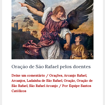
Oração de São Rafael pelos doentes
Deixe um comentário
/
Orações
,
Arcanjo Rafael
,
Arcanjos
,
Ladainha de São Rafael
,
Oração
,
Oração de
São Rafael
,
São Rafael Arcanjo
/ Por
Equipe Santos
Católicos