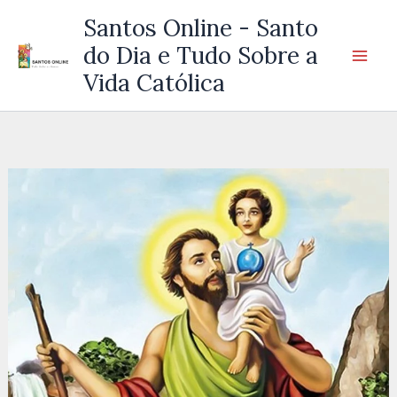
Ir
Santos Online - Santo
para
do Dia e Tudo Sobre a
o
Vida Católica
conteúdo