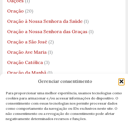
Oações
(1)
Oração
(20)
Oração à Nossa Senhora da Saúde
(1)
Oração a Nossa Senhora das Graças
(1)
Oração a São José
(2)
Oração Ave Maria
(1)
Oração Católica
(3)
Oração da Manhã
(1)
Gerenciar consentimento
Oração da Medalha de São Bento
(1)
Oração da Noite
(2)
Para proporcionar uma melhor experiência, usamos tecnologias como
cookies para armazenar e/ou acessar informações do dispositivo. O
Oração da Noite para Dormir
(1)
consentimento com essas tecnologias nos permite processar dados
como comportamento da navegação ou IDs exclusivos neste site. O
Oração das 7 Chaves
(1)
não consentimento ou a revogação do consentimento pode afetar
negativamente determinados recursos e funções.
Oração de Nossa Senhora
(4)