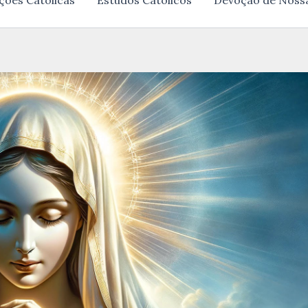
ções Católicas
Estudos Católicos
Devoção de Noss