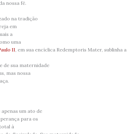
a nossa fé.
ado na tradição
greja em
uais a
 como uma
aulo II
, em sua encíclica Redemptoris Mater, sublinha a
de de sua maternidade
us, mas nossa
aça.
 apenas um ato de
sperança para os
total à