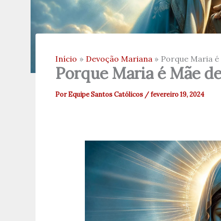
Início
Devoção Mariana
Porque Maria é
Porque Maria é Mãe d
Por
Equipe Santos Católicos
/
fevereiro 19, 2024