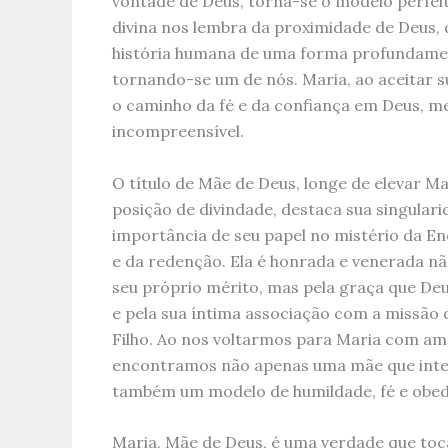
vontade de Deus, torna-se o modelo perfei
divina nos lembra da proximidade de Deus, 
história humana de uma forma profundamen
tornando-se um de nós. Maria, ao aceitar 
o caminho da fé e da confiança em Deus, m
incompreensível.
O título de Mãe de Deus, longe de elevar M
posição de divindade, destaca sua singulari
importância de seu papel no mistério da E
e da redenção. Ela é honrada e venerada n
seu próprio mérito, mas pela graça que De
e pela sua íntima associação com a missão 
Filho. Ao nos voltarmos para Maria com am
encontramos não apenas uma mãe que inte
também um modelo de humildade, fé e obedi
Maria, Mãe de Deus, é uma verdade que toc