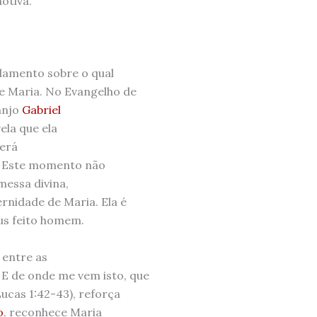
otiva.
undamento sobre o qual
de Maria. No Evangelho de
anjo
Gabriel
ela que ela
será
. Este momento não
messa divina,
rnidade de Maria. Ela é
eus feito homem.
 entre as
! E de onde me vem isto, que
ucas 1:42-43), reforça
o
, reconhece Maria