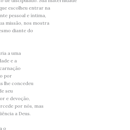
to de discipulado. Sua maternidade
que escolheu entrar na
te pessoal e íntima,
sua missão, nos mostra
esmo diante do
aria a uma
dade e a
ncarnação
ão por
us lhe concedeu
de seu
or e devoção,
rcede por nós, mas
ência a Deus.
a o