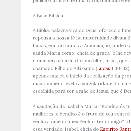
público católico de uma forma humana e em
A Base Bíblica
A Bíblia, palavra viva de Deus, oferece o f
repousa a nossa fé na maternidade divina 
Lucas, encontramos a Anunciação, onde o 
saúda Maria como “cheia de graça” e lhe rev
conceberá e dará à luz um filho, Jesus, que 
chamado Filho do Altíssimo (
Lucas
1:30-32)
apenas marca o início da realização da pro
mas também revela a singularidade da mate
escolhida para ser a mãe de Jesus, que é D
A saudação de Isabel a Maria, “Bendita és tu
mulheres, e bendito é o fruto do teu ventre
venha a mãe do meu Senhor ter comigo?” (L
essa verdade. Isabel, cheia do
Espírito Sant