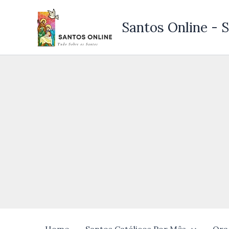
Ir
para
Santos Online - S
o
conteúdo