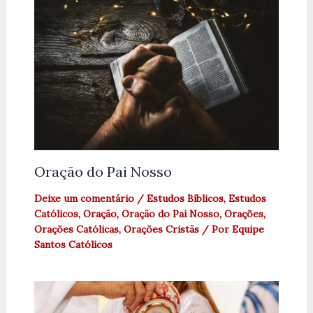
Oração do Pai Nosso
Deixe um comentário
/
Estudos Bíblicos
,
Estudos
Católicos
,
Oração
,
Oração do Pai Nosso
,
Orações
,
Orações Católicas
,
Orações Cristãs
/ Por
Equipe
Santos Católicos