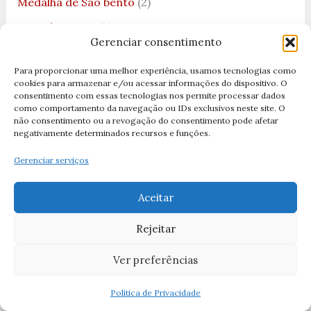
Medalha de São bento
(2)
Miguel Arcanjo
(1)
Gerenciar consentimento
Milagres
(2)
Para proporcionar uma melhor experiência, usamos tecnologias como
Músicas Católicas
(1)
cookies para armazenar e/ou acessar informações do dispositivo. O
consentimento com essas tecnologias nos permite processar dados
natal
(11)
como comportamento da navegação ou IDs exclusivos neste site. O
não consentimento ou a revogação do consentimento pode afetar
natal 2025
(3)
negativamente determinados recursos e funções.
Nossa Senhora
(51)
Gerenciar serviços
Nossa Senhora Aparecida
(19)
Aceitar
Nossa Senhora da Boa Viagem
(2)
Nossa Senhora da Cabeça
(1)
Rejeitar
Nossa Senhora da Conceição
(3)
Ver preferências
Nossa senhora da Consolação
(1)
Política de Privacidade
Nossa Senhora da Lapa
(1)