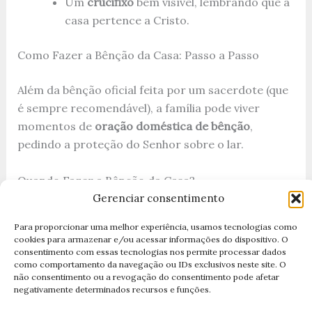
Um
crucifixo
bem visível, lembrando que a
casa pertence a Cristo.
Como Fazer a Bênção da Casa: Passo a Passo
Além da bênção oficial feita por um sacerdote (que
é sempre recomendável), a família pode viver
momentos de
oração doméstica de bênção
,
pedindo a proteção do Senhor sobre o lar.
Quando Fazer a Bênção da Casa?
Gerenciar consentimento
No
início de 2026
, como consagração do
Para proporcionar uma melhor experiência, usamos tecnologias como
ano.
cookies para armazenar e/ou acessar informações do dispositivo. O
consentimento com essas tecnologias nos permite processar dados
Ao mudar de casa.
como comportamento da navegação ou IDs exclusivos neste site. O
não consentimento ou a revogação do consentimento pode afetar
Após um período difícil (doenças, brigas,
negativamente determinados recursos e funções.
crises).