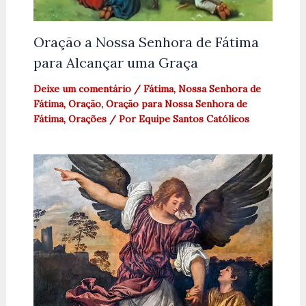
Oração a Nossa Senhora de Fátima
para Alcançar uma Graça
Deixe um comentário
/
Fátima
,
Nossa Senhora de
Fátima
,
Oração
,
Oração para Nossa Senhora de
Fátima
,
Orações
/ Por
Equipe Santos Católicos