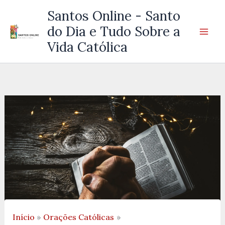
Ir
Santos Online - Santo
para
do Dia e Tudo Sobre a
o
Vida Católica
conteúdo
Início
Orações Católicas