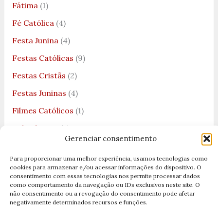
Fátima
(1)
Fé Católica
(4)
Festa Junina
(4)
Festas Católicas
(9)
Festas Cristãs
(2)
Festas Juninas
(4)
Filmes Católicos
(1)
Folia de Reis
(2)
Gerenciar consentimento
Guadalupe
(1)
Para proporcionar uma melhor experiência, usamos tecnologias como
Heresia
(2)
cookies para armazenar e/ou acessar informações do dispositivo. O
consentimento com essas tecnologias nos permite processar dados
História de Santo Expedito
(1)
como comportamento da navegação ou IDs exclusivos neste site. O
não consentimento ou a revogação do consentimento pode afetar
História de São Bento
(1)
negativamente determinados recursos e funções.
História de São João Paulo II
(1)