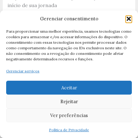
início de sua jornada
quaresmal. Participar da Missa da Quarta-feira de
Gerenciar consentimento
Cinzas (18 de
fevereiro) é essencial.
Para proporcionar uma melhor experiência, usamos tecnologias como
cookies para armazenar e/ou acessar informações do dispositivo. O
consentimento com essas tecnologias nos permite processar dados
2.
Participe da Missa Regularmente
como comportamento da navegação ou IDs exclusivos neste site. O
não consentimento ou a revogação do consentimento pode afetar
negativamente determinados recursos e funções.
Não espere pelos domingos.
Vá à Missa pelo menos
nas sextas-feiras da Quaresma
.
Gerenciar serviços
Se conseguir ir nos dias de semana, melhor ainda. A
Eucaristia é
Aceitar
alimento para a alma. Durante a Quaresma, ela é
mais necessária que o
Rejeitar
próprio pão físico.
Ver preferências
3.
Leia a Bíblia Diariamente
Política de Privacidade