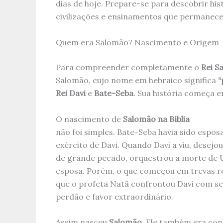
dias de hoje. Prepare-se para descobrir hi
civilizações e ensinamentos que permanece
Quem era Salomão? Nascimento e Origem
Para compreender completamente o
Rei S
Salomão, cujo nome em hebraico significa
“
Rei Davi
e
Bate-Seba
. Sua história começa 
O nascimento de
Salomão na Bíblia
não foi simples. Bate-Seba havia sido espos
exército de Davi. Quando Davi a viu, desej
de grande pecado, orquestrou a morte de 
esposa. Porém, o que começou em trevas res
que o profeta Natã confrontou Davi com se
perdão e favor extraordinário.
Assim nasceu
Salomão
. Ele também era co