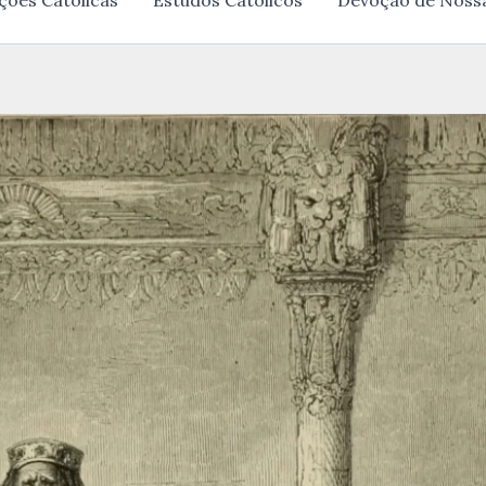
ções Católicas
Estudos Católicos
Devoção de Noss