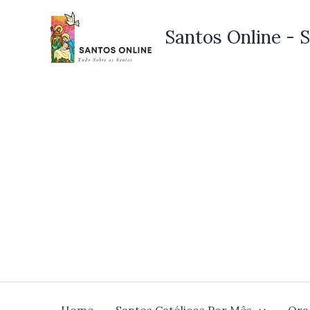
Ir
para
Santos Online - S
o
conteúdo