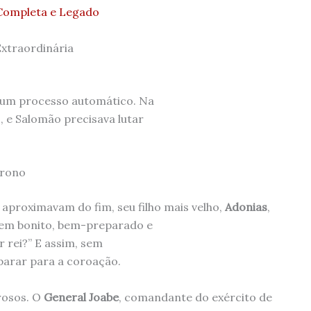
 Completa e Legado
xtraordinária
i um processo automático. Na
, e Salomão precisava lutar
Trono
 aproximavam do fim, seu filho mais velho,
Adonias
,
mem bonito, bem-preparado e
r rei?” E assim, sem
parar para a coroação.
rosos. O
General Joabe
, comandante do exército de