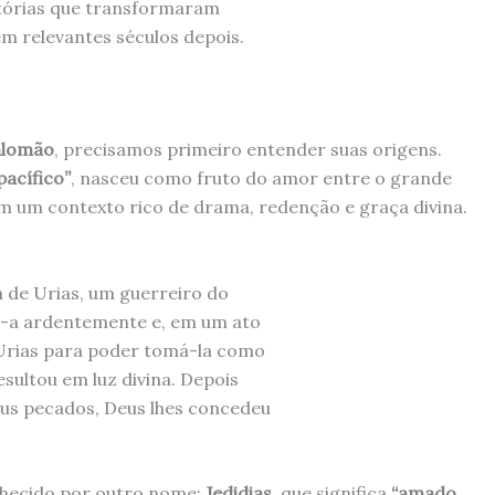
stórias que transformaram
m relevantes séculos depois.
alomão
, precisamos primeiro entender suas origens.
pacífico”
, nasceu como fruto do amor entre o grande
em um contexto rico de drama, redenção e graça divina.
a de Urias, um guerreiro do
ou-a ardentemente e, em um ato
Urias para poder tomá-la como
ultou em luz divina. Depois
us pecados, Deus lhes concedeu
nhecido por outro nome:
Jedidias
, que significa
“amado