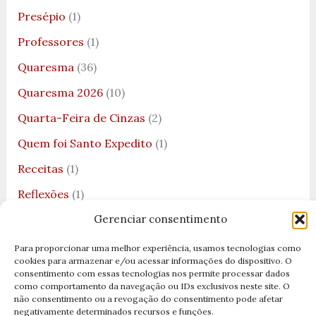
Presépio
(1)
Professores
(1)
Quaresma
(36)
Quaresma 2026
(10)
Quarta-Feira de Cinzas
(2)
Quem foi Santo Expedito
(1)
Receitas
(1)
Reflexões
(1)
Rei Davi
(1)
Gerenciar consentimento
Rei Salomão
(1)
Para proporcionar uma melhor experiência, usamos tecnologias como
cookies para armazenar e/ou acessar informações do dispositivo. O
Reis Magos
(2)
consentimento com essas tecnologias nos permite processar dados
como comportamento da navegação ou IDs exclusivos neste site. O
Ressureição
(1)
não consentimento ou a revogação do consentimento pode afetar
negativamente determinados recursos e funções.