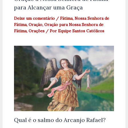
para Alcançar uma Graça
Deixe um comentário
/
Fátima
,
Nossa Senhora de
Fátima
,
Oração
,
Oração para Nossa Senhora de
Fátima
,
Orações
/ Por
Equipe Santos Católicos
Qual é o salmo do Arcanjo Rafael?