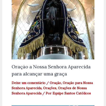
Oração a Nossa Senhora Aparecida
para alcançar uma graça
Deixe um comentário
/
Oração
,
Oração para Nossa
Senhora Aparecida
,
Orações
,
Orações de Nossa
Senhora Aparecida
/ Por
Equipe Santos Católicos