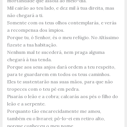
mortandade que assola ao meio-dia.
Mil cairão ao teu lado, e dez mil à tua direita, mas
não chegará a ti.
Somente com os teus olhos contemplarás, e verás
a recompensa dos ímpios.
Porque tu, ó Senhor, és o meu refúgio. No Altíssimo
fizeste a tua habitação.
Nenhum mal te sucederá, nem praga alguma
chegará à tua tenda.
Porque aos seus anjos dará ordem a teu respeito,
para te guardarem em todos os teus caminhos.
Eles te sustentarão nas suas mãos, para que não
tropeces com o teu pé em pedra.
Pisarás o leão e a cobra; calcarás aos pés o filho do
leão e a serpente.
Porquanto tão encarecidamente me amou,
também eu o livrarei; pô-lo-ei em retiro alto,
porque conheceu o meu nome.