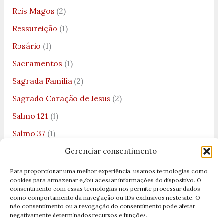
Reis Magos
(2)
Ressureição
(1)
Rosário
(1)
Sacramentos
(1)
Sagrada Família
(2)
Sagrado Coração de Jesus
(2)
Salmo 121
(1)
Salmo 37
(1)
Salmo 4
(1)
Gerenciar consentimento
Salmo 91
(3)
Para proporcionar uma melhor experiência, usamos tecnologias como
cookies para armazenar e/ou acessar informações do dispositivo. O
Salmo de São Rafael
(1)
consentimento com essas tecnologias nos permite processar dados
como comportamento da navegação ou IDs exclusivos neste site. O
Salmo do Arcanjo Rafael
(1)
não consentimento ou a revogação do consentimento pode afetar
negativamente determinados recursos e funções.