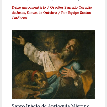
Deixe um comentário
/
Orações Sagrado Coração
de Jesus
,
Santos de Outubro
/ Por
Equipe Santos
Católicos
Santo Inácio de Antioquia Mártir e