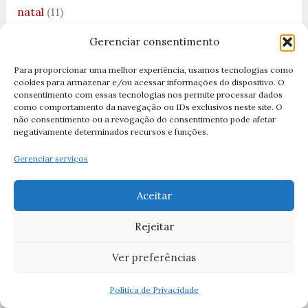
natal
(11)
natal 2025
(3)
Gerenciar consentimento
Nossa Senhora
(51)
Para proporcionar uma melhor experiência, usamos tecnologias como
cookies para armazenar e/ou acessar informações do dispositivo. O
Nossa Senhora Aparecida
(19)
consentimento com essas tecnologias nos permite processar dados
como comportamento da navegação ou IDs exclusivos neste site. O
Nossa Senhora da Boa Viagem
(2)
não consentimento ou a revogação do consentimento pode afetar
negativamente determinados recursos e funções.
Nossa Senhora da Cabeça
(1)
Gerenciar serviços
Nossa Senhora da Conceição
(3)
Nossa senhora da Consolação
(1)
Aceitar
Nossa Senhora da Lapa
(1)
Rejeitar
Nossa Senhora da Luz
(1)
Ver preferências
Nossa Senhora da Penha
(1)
Nossa Senhora das Dores
(3)
Política de Privacidade