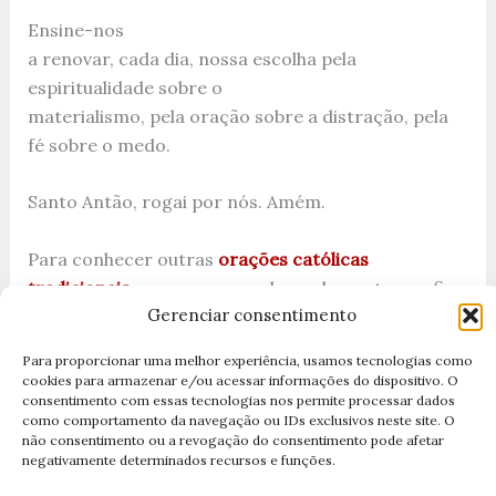
Ensine-nos
a renovar, cada dia, nossa escolha pela
espiritualidade sobre o
materialismo, pela oração sobre a distração, pela
fé sobre o medo.
Santo Antão, rogai por nós. Amém.
Para conhecer outras
orações católicas
tradicionais
e como rezar adequadamente, confira
Gerenciar consentimento
nosso portal completo de orações.
Para proporcionar uma melhor experiência, usamos tecnologias como
Conclusão: Uma Vida que Continua Transformando
cookies para armazenar e/ou acessar informações do dispositivo. O
consentimento com essas tecnologias nos permite processar dados
como comportamento da navegação ou IDs exclusivos neste site. O
Santo Antão viveu há 1.670 anos. Suas pegadas já se
não consentimento ou a revogação do consentimento pode afetar
apagaram das areias do deserto egípcio. Seu corpo
negativamente determinados recursos e funções.
retornou ao pó. Mas sua
vida continua