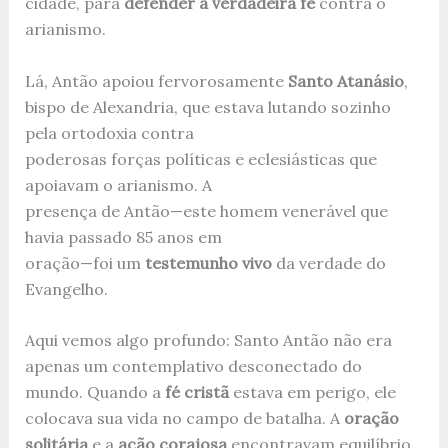
cidade, para
defender a verdadeira fé
contra o
arianismo.
Lá, Antão apoiou fervorosamente
Santo Atanásio
,
bispo de Alexandria, que estava lutando sozinho
pela ortodoxia contra
poderosas forças políticas e eclesiásticas que
apoiavam o arianismo. A
presença de Antão—este homem venerável que
havia passado 85 anos em
oração—foi um
testemunho vivo
da verdade do
Evangelho.
Aqui vemos algo profundo: Santo Antão não era
apenas um contemplativo desconectado do
mundo. Quando a
fé cristã
estava em perigo, ele
colocava sua vida no campo de batalha. A
oração
solitária
e a
ação corajosa
encontravam equilíbrio