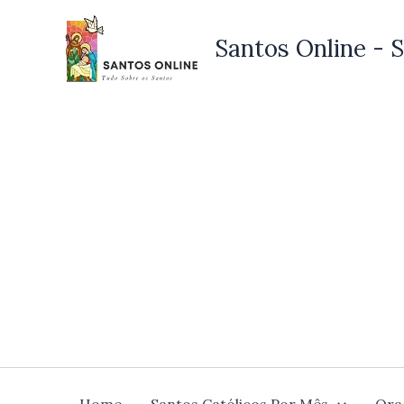
Ir
para
Santos Online - S
o
conteúdo