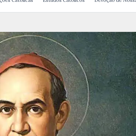
ções Católicas
Estudos Católicos
Devoção de Noss