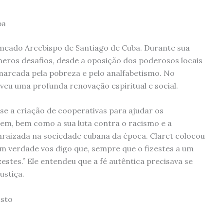
ba
omeado Arcebispo de Santiago de Cuba. Durante sua
úmeros desafios, desde a oposição dos poderosos locais
 marcada pela pobreza e pelo analfabetismo. No
eu uma profunda renovação espiritual e social.
e a criação de cooperativas para ajudar os
rem, bem como a sua luta contra o racismo e a
raizada na sociedade cubana da época. Claret colocou
m verdade vos digo que, sempre que o fizestes a um
stes.” Ele entendeu que a fé autêntica precisava se
ustiça.
isto