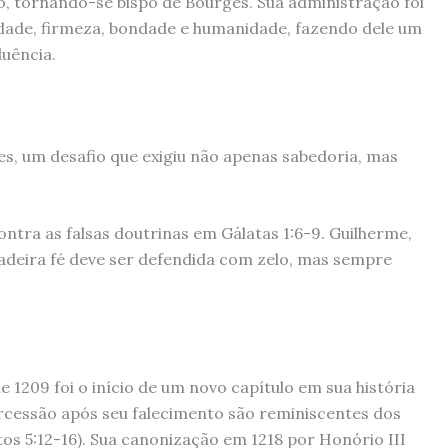
o, tornando-se bispo de Bourges. Sua administração foi
ade, firmeza, bondade e humanidade, fazendo dele um
luência.
es, um desafio que exigiu não apenas sabedoria, mas
ntra as falsas doutrinas em Gálatas 1:6-9. Guilherme,
deira fé deve ser defendida com zelo, mas sempre
e 1209 foi o início de um novo capítulo em sua história
tercessão após seu falecimento são reminiscentes dos
s 5:12-16). Sua canonização em 1218 por Honório III