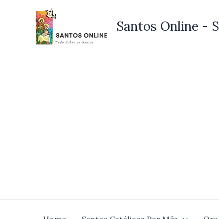
Ir
para
Santos Online - S
o
conteúdo