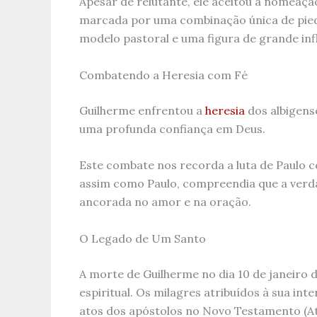
Apesar de relutante, ele aceitou a nomeaçã
marcada por uma combinação única de pied
modelo pastoral e uma figura de grande inf
Combatendo a Heresia com Fé
Guilherme enfrentou a
heresia
dos albigens
uma profunda confiança em Deus.
Este combate nos recorda a luta de Paulo co
assim como Paulo, compreendia que a verda
ancorada no amor e na oração.
O Legado de Um Santo
A morte de Guilherme no dia 10 de janeiro d
espiritual. Os milagres atribuídos à sua in
atos dos apóstolos no Novo Testamento (Ato