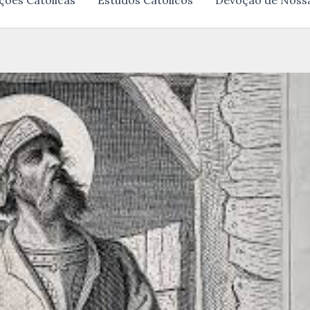
ções Católicas
Estudos Católicos
Devoção de Noss