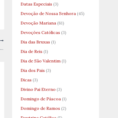
Datas Especiais
(3)
Devoção de Nossa Senhora
(45)
Devoção Mariana
(81)
Devoções Católicas
(3)
T
Dia das Bruxas
(1)
São Teodoro de Cantuária: Uma Luz na História da Igreja Inglesa
Dia de Reis
(1)
Dia de São Valentim
(1)
Dia dos Pais
(3)
Dicas
(3)
Divino Pai Eterno
(3)
Domingo de Páscoa
(1)
Domingo de Ramos
(2)
Doutrina Católica
(5)