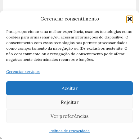
Gerenciar consentimento
Anjos
(6)
Para proporcionar uma melhor experiência, usamos tecnologias como
cookies para armazenar e/ou acessar informações do dispositivo. O
Apóstolos
(14)
consentimento com essas tecnologias nos permite processar dados
como comportamento da navegação ou IDs exclusivos neste site. O
Arcanjo Miguel
(2)
não consentimento ou a revogação do consentimento pode afetar
negativamente determinados recursos e funções.
Arcanjo Rafael
(5)
Gerenciar serviços
Arcanjos
(11)
Artigos
(1)
Aceitar
Ave Maria
(1)
Rejeitar
Ave Mria
(1)
Ver preferências
Campanha da Fraternidade
(1)
Política de Privacidade
Canção de São Francisco de Assis
(2)