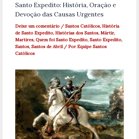
Santo Expedito: História, Oração e
Devoção das Causas Urgentes
Deixe um comentário
/
Santos Católicos
,
História
de Santo Expedito
,
Histórias dos Santos
,
Mártir
,
Martires
,
Quem foi Santo Expedito
,
Santo Expedito
,
Santos
,
Santos de Abril
/ Por
Equipe Santos
Católicos