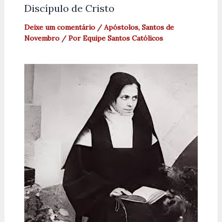
Discípulo de Cristo
Deixe um comentário
/
Apóstolos
,
Santos de
Novembro
/ Por
Equipe Santos Católicos