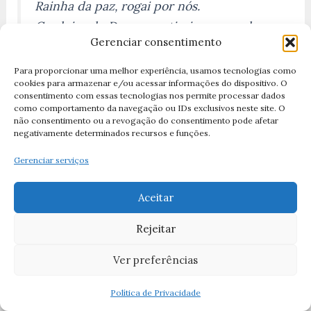
Rainha da paz, rogai por nós.
Cordeiro de Deus, que tirais os pecados
Gerenciar consentimento
do mundo, perdoai-nos, Senhor.
Cordeiro de Deus, que tirais os pecados
Para proporcionar uma melhor experiência, usamos tecnologias como
cookies para armazenar e/ou acessar informações do dispositivo. O
do mundo, ouvi-nos, Senhor.
consentimento com essas tecnologias nos permite processar dados
Cordeiro de Deus, que tirais os pecados
como comportamento da navegação ou IDs exclusivos neste site. O
não consentimento ou a revogação do consentimento pode afetar
do mundo, tende piedade de nós.
negativamente determinados recursos e funções.
Rogai por nós, Santa Mãe de Deus.
Gerenciar serviços
Para que sejamos dignos das promessas
de Cristo.
Aceitar
Oremos:
Concedei-nos, ó Deus todo-poderoso,
Rejeitar
que, celebrando as festas da
Ver preferências
bem-aventurada Virgem Maria,
alcancemos por sua intercessão a
Política de Privacidade
plenitude