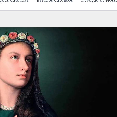
ções Católicas
Estudos Católicos
Devoção de Noss