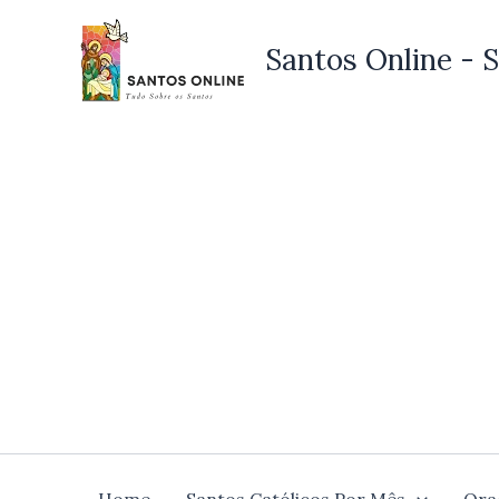
Ir
para
Santos Online - S
o
conteúdo