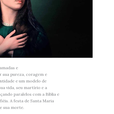
 amadas e
or sua pureza, coragem e
antidade e um modelo de
ua vida, seu martírio e a
çando paralelos com a Bíblia e
iéis. A festa de Santa Maria
de sua morte.