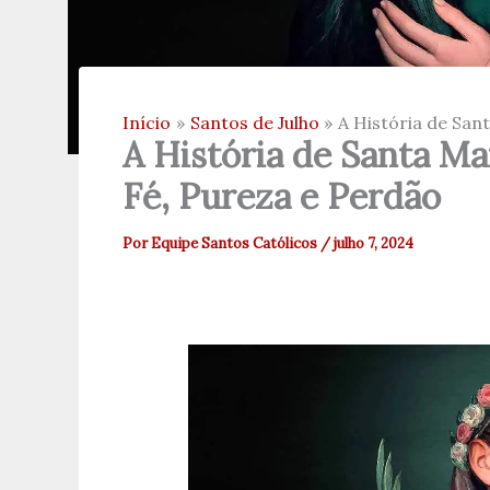
Início
Santos de Julho
A História de San
A História de Santa M
Fé, Pureza e Perdão
Por
Equipe Santos Católicos
/
julho 7, 2024