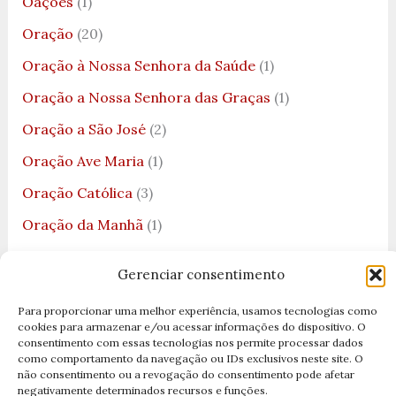
Oações
(1)
Oração
(20)
Oração à Nossa Senhora da Saúde
(1)
Oração a Nossa Senhora das Graças
(1)
Oração a São José
(2)
Oração Ave Maria
(1)
Oração Católica
(3)
Oração da Manhã
(1)
Oração da Medalha de São Bento
(1)
Gerenciar consentimento
Oração da Noite
(2)
Para proporcionar uma melhor experiência, usamos tecnologias como
Oração da Noite para Dormir
(1)
cookies para armazenar e/ou acessar informações do dispositivo. O
consentimento com essas tecnologias nos permite processar dados
Oração das 7 Chaves
(1)
como comportamento da navegação ou IDs exclusivos neste site. O
não consentimento ou a revogação do consentimento pode afetar
Oração de Nossa Senhora
(4)
negativamente determinados recursos e funções.