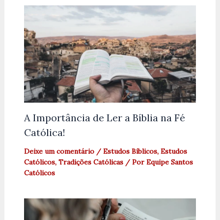
A Importância de Ler a Bíblia na Fé
Católica!
Deixe um comentário
/
Estudos Bíblicos
,
Estudos
Católicos
,
Tradições Católicas
/ Por
Equipe Santos
Católicos