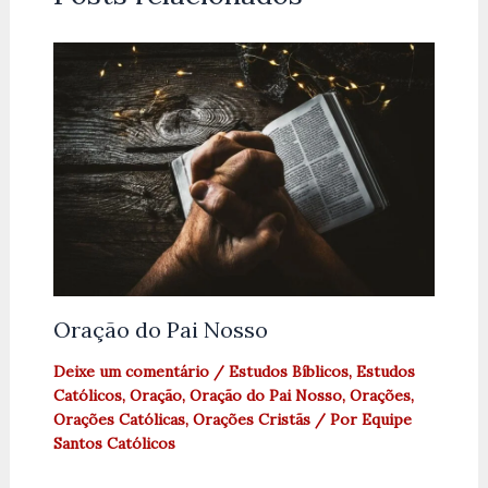
Oração do Pai Nosso
Deixe um comentário
/
Estudos Bíblicos
,
Estudos
Católicos
,
Oração
,
Oração do Pai Nosso
,
Orações
,
Orações Católicas
,
Orações Cristãs
/ Por
Equipe
Santos Católicos