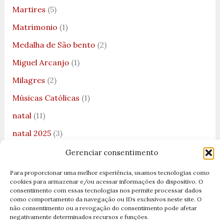
Martires
(5)
Matrimonio
(1)
Medalha de São bento
(2)
Miguel Arcanjo
(1)
Milagres
(2)
Músicas Católicas
(1)
natal
(11)
natal 2025
(3)
Nossa Senhora
(51)
Gerenciar consentimento
Nossa Senhora Aparecida
(19)
Para proporcionar uma melhor experiência, usamos tecnologias como
cookies para armazenar e/ou acessar informações do dispositivo. O
Nossa Senhora da Boa Viagem
(2)
consentimento com essas tecnologias nos permite processar dados
como comportamento da navegação ou IDs exclusivos neste site. O
Nossa Senhora da Cabeça
(1)
não consentimento ou a revogação do consentimento pode afetar
negativamente determinados recursos e funções.