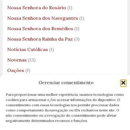
Nossa Senhora do Rosário
(1)
Nossa Senhora dos Navegantes
(1)
Nossa Senhora dos Remédios
(1)
Nossa Senhora Rainha da Paz
(3)
Notícias Católicas
(1)
Novenas
(13)
Oações
(1)
Oração
(20)
Gerenciar consentimento
Oração à Nossa Senhora da Saúde
(1)
Para proporcionar uma melhor experiência, usamos tecnologias como
cookies para armazenar e/ou acessar informações do dispositivo. O
Oração a Nossa Senhora das Graças
(1)
consentimento com essas tecnologias nos permite processar dados
como comportamento da navegação ou IDs exclusivos neste site. O
Oração a São José
(2)
não consentimento ou a revogação do consentimento pode afetar
negativamente determinados recursos e funções.
Oração Ave Maria
(1)