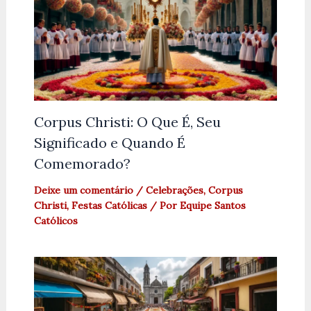
Corpus Christi: O Que É, Seu
Significado e Quando É
Comemorado?
Deixe um comentário
/
Celebrações
,
Corpus
Christi
,
Festas Católicas
/ Por
Equipe Santos
Católicos