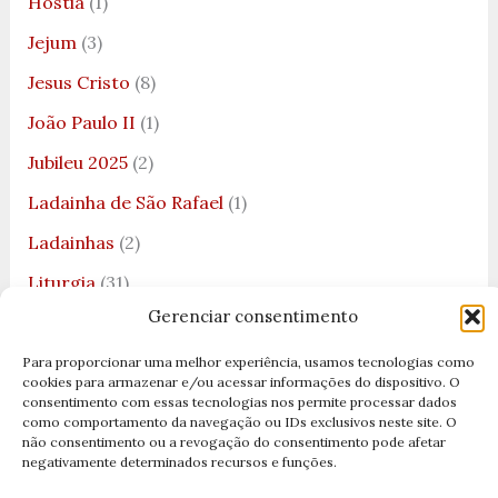
Hóstia
(1)
Jejum
(3)
Jesus Cristo
(8)
João Paulo II
(1)
Jubileu 2025
(2)
Ladainha de São Rafael
(1)
Ladainhas
(2)
Liturgia
(31)
Gerenciar consentimento
Livro de Genesis
(1)
Livro de Salmos
(4)
Para proporcionar uma melhor experiência, usamos tecnologias como
cookies para armazenar e/ou acessar informações do dispositivo. O
Louvores
(1)
consentimento com essas tecnologias nos permite processar dados
como comportamento da navegação ou IDs exclusivos neste site. O
Mãe Rainha
(1)
não consentimento ou a revogação do consentimento pode afetar
negativamente determinados recursos e funções.
Maria e Anjos
(3)