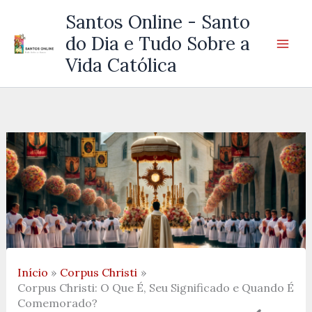
Ir
Santos Online - Santo
para
do Dia e Tudo Sobre a
o
Vida Católica
conteúdo
Início
Corpus Christi
Corpus Christi: O Que É, Seu Significado e Quando É
Comemorado?