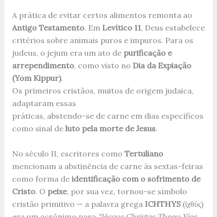
A prática de evitar certos alimentos remonta ao
Antigo Testamento
. Em
Levítico 11
, Deus estabelece
critérios sobre animais puros e impuros. Para os
judeus, o jejum era um ato de
purificação e
arrependimento
, como visto no
Dia da Expiação
(Yom Kippur)
.
Os primeiros cristãos, muitos de origem judaica,
adaptaram essas
práticas, abstendo-se de carne em dias específicos
como sinal de
luto pela morte de Jesus
.
No século II, escritores como
Tertuliano
mencionam a abstinência de carne às sextas-feiras
como forma de
identificação com o sofrimento de
Cristo
. O
peixe
, por sua vez, tornou-se símbolo
cristão primitivo — a palavra grega
ICHTHYS
(ἰχθύς)
era um acrônimo para
“Iēsous Christos Theou Yios