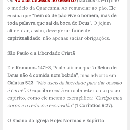
Os
40 dias de Jesus no deserto
(Mateus 4:1-11)
são
o modelo da Quaresma. Ao renunciar ao pão, Ele
ensina que
“nem só de pão vive o homem, mas de
toda palavra que sai da boca de Deus”
. O jejum
alimentar, assim, deve gerar
fome de
espiritualidade
, não apenas saciar obrigações.
São Paulo e a Liberdade Cristã
Em
Romanos 14:1-3
, Paulo afirma que
“o Reino de
Deus não é comida nem bebida”
, mas adverte em
Gálatas 5:13
:
“Não useis da liberdade para dar ocasião
à carne”
. O equilíbrio está em submeter o corpo ao
espírito, como ele mesmo exemplifica:
“Castigo meu
corpo e o reduzo à escravidão”
(
1 Coríntios 9:27
).
O Ensino da Igreja Hoje: Normas e Espírito