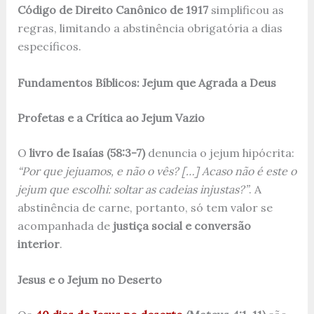
Código de Direito Canônico de 1917
simplificou as
regras, limitando a abstinência obrigatória a dias
específicos.
Fundamentos Bíblicos: Jejum que Agrada a Deus
Profetas e a Crítica ao Jejum Vazio
O
livro de Isaías (58:3-7)
denuncia o jejum hipócrita:
“Por que jejuamos, e não o vês? […] Acaso não é este o
jejum que escolhi: soltar as cadeias injustas?”
. A
abstinência de carne, portanto, só tem valor se
acompanhada de
justiça social e conversão
interior
.
Jesus e o Jejum no Deserto