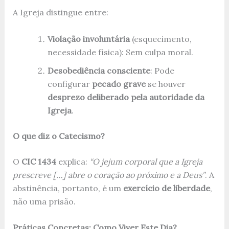
A Igreja distingue entre:
Violação involuntária
(esquecimento,
necessidade física): Sem culpa moral.
Desobediência consciente
: Pode
configurar
pecado grave
se houver
desprezo deliberado pela autoridade da
Igreja
.
O que diz o Catecismo?
O
CIC 1434
explica:
“O jejum corporal que a Igreja
prescreve […] abre o coração ao próximo e a Deus”
. A
abstinência, portanto, é um
exercício de liberdade
,
não uma prisão.
Práticas Concretas: Como Viver Este Dia?