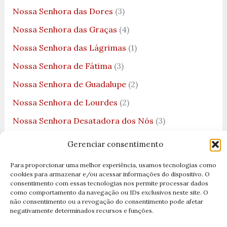
Nossa Senhora das Dores
(3)
Nossa Senhora das Graças
(4)
Nossa Senhora das Lágrimas
(1)
Nossa Senhora de Fátima
(3)
Nossa Senhora de Guadalupe
(2)
Nossa Senhora de Lourdes
(2)
Nossa Senhora Desatadora dos Nós
(3)
Nossa Senhora do Bom Parto
(1)
Gerenciar consentimento
Nossa Senhora do Carmo
(3)
Para proporcionar uma melhor experiência, usamos tecnologias como
cookies para armazenar e/ou acessar informações do dispositivo. O
Nossa Senhora do Desterro
(3)
consentimento com essas tecnologias nos permite processar dados
como comportamento da navegação ou IDs exclusivos neste site. O
Nossa Senhora do Ó
(1)
não consentimento ou a revogação do consentimento pode afetar
negativamente determinados recursos e funções.
Nossa Senhora do Rosário
(1)