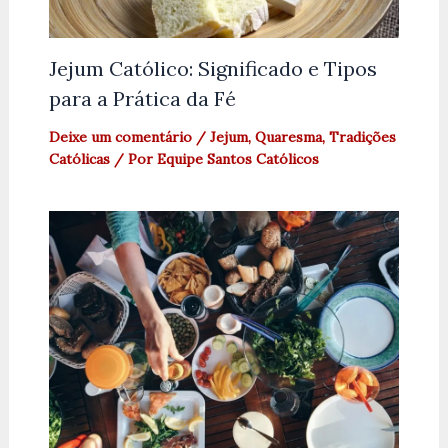
Jejum Católico: Significado e Tipos
para a Prática da Fé
Deixe um comentário
/
Jejum
,
Quaresma
,
Tradições
Católicas
/ Por
Equipe Santos Católicos