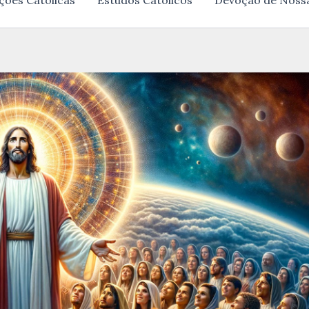
ções Católicas
Estudos Católicos
Devoção de Noss