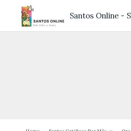
Ir
para
Santos Online - S
o
conteúdo