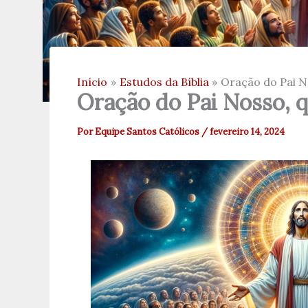
Início
Estudos da Bíblia
Oração do Pai N
Oração do Pai Nosso, 
Por
Equipe Santos Católicos
/
fevereiro 14, 2024