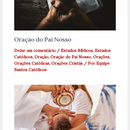
Oração do Pai Nosso
Deixe um comentário
/
Estudos Bíblicos
,
Estudos
Católicos
,
Oração
,
Oração do Pai Nosso
,
Orações
,
Orações Católicas
,
Orações Cristãs
/ Por
Equipe
Santos Católicos