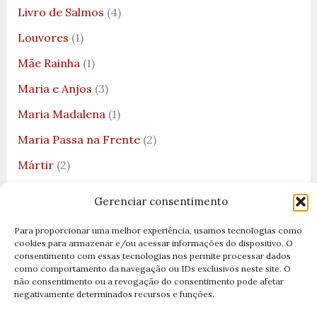
Livro de Salmos
(4)
Louvores
(1)
Mãe Rainha
(1)
Maria e Anjos
(3)
Maria Madalena
(1)
Maria Passa na Frente
(2)
Mártir
(2)
Martires
(5)
Gerenciar consentimento
Matrimonio
(1)
Para proporcionar uma melhor experiência, usamos tecnologias como
Medalha de São bento
(2)
cookies para armazenar e/ou acessar informações do dispositivo. O
consentimento com essas tecnologias nos permite processar dados
Miguel Arcanjo
(1)
como comportamento da navegação ou IDs exclusivos neste site. O
não consentimento ou a revogação do consentimento pode afetar
Milagres
(2)
negativamente determinados recursos e funções.