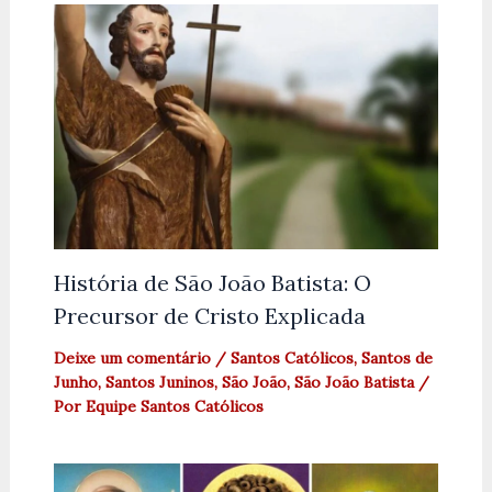
História de São João Batista: O
Precursor de Cristo Explicada
Deixe um comentário
/
Santos Católicos
,
Santos de
Junho
,
Santos Juninos
,
São João
,
São João Batista
/
Por
Equipe Santos Católicos