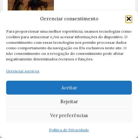
Gerenciar consentimento
2ª Dor de Maria: Fugindo com Jesus para o Egito –
Para proporcionar uma melhor experiência, usamos tecnologias como
Quando a Mãe de Deus Também Foi Refugiada
cookies para armazenar e/ou acessar informações do dispositivo. O
consentimento com essas tecnologias nos permite processar dados
por Equipe Santos Católicos
como comportamento da navegação ou IDs exclusivos neste site. O
não consentimento ou a revogação do consentimento pode afetar
negativamente determinados recursos e funções.
Gerenciar serviços
Aceitar
Rejeitar
1ª Dor de Maria: Quando Simeão Anunciou o
Sofrimento
Ver preferências
por Equipe Santos Católicos
Política de Privacidade