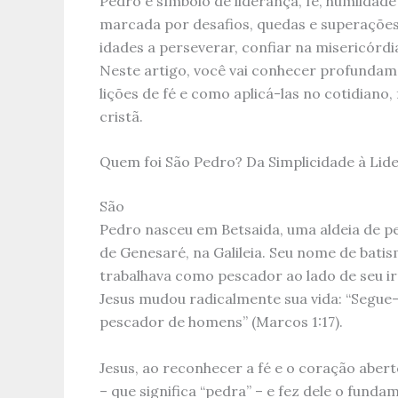
Pedro é símbolo de liderança, fé, humildade
marcada por desafios, quedas e superações,
idades a perseverar, confiar na misericórdi
Neste artigo, você vai conhecer profundame
lições de fé e como aplicá-las no cotidiano
cristã.
Quem foi São Pedro? Da Simplicidade à Lid
São
Pedro nasceu em Betsaida, uma aldeia de p
de Genesaré, na Galileia. Seu nome de batis
trabalhava como pescador ao lado de seu 
Jesus mudou radicalmente sua vida: “Segue-m
pescador de homens” (Marcos 1:17).
Jesus, ao reconhecer a fé e o coração aber
– que significa “pedra” – e fez dele o fundam