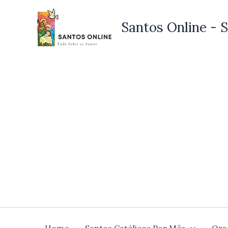
Ir
para
Santos Online - S
o
conteúdo