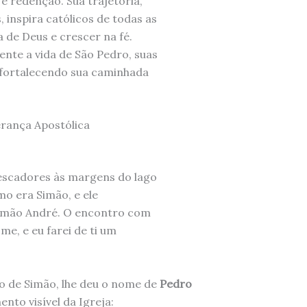
 e redenção. Sua trajetória,
 inspira católicos de todas as
a de Deus e crescer na fé.
nte a vida de São Pedro, suas
, fortalecendo sua caminhada
erança Apostólica
escadores às margens do lago
mo era Simão, e ele
irmão André. O encontro com
e, e eu farei de ti um
to de Simão, lhe deu o nome de
Pedro
ento visível da Igreja: