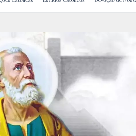
ções Católicas
Estudos Católicos
Devoção de Noss