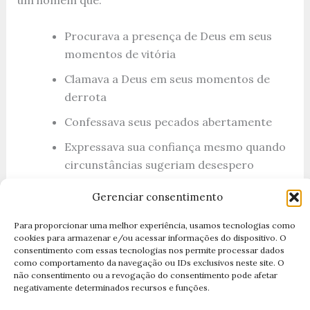
um homem que:
Procurava a presença de Deus em seus
momentos de vitória
Clamava a Deus em seus momentos de
derrota
Confessava seus pecados abertamente
Expressava sua confiança mesmo quando
circunstâncias sugeriam desespero
Louvava a Deus não apenas pelas
Gerenciar consentimento
respostas às suas orações, mas pelas
próprias orações respondidas
Para proporcionar uma melhor experiência, usamos tecnologias como
cookies para armazenar e/ou acessar informações do dispositivo. O
consentimento com essas tecnologias nos permite processar dados
Há uma qualidade de autenticidade nos
Salmos
que
como comportamento da navegação ou IDs exclusivos neste site. O
não consentimento ou a revogação do consentimento pode afetar
é comovente.
Davi
negativamente determinados recursos e funções.
não estava tentando soar espiritual. Estava sendo