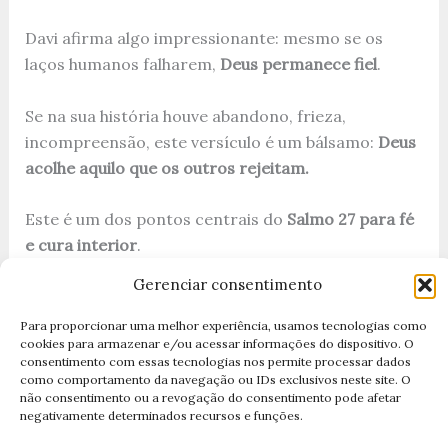
Davi afirma algo impressionante: mesmo se os
laços humanos falharem,
Deus permanece fiel
.
Se na sua história houve abandono, frieza,
incompreensão, este versículo é um bálsamo:
Deus
acolhe aquilo que os outros rejeitam.
Este é um dos pontos centrais do
Salmo 27 para fé
e cura interior
.
Gerenciar consentimento
Versículos 11–12: Caminho, Justiça e Proteção
Para proporcionar uma melhor experiência, usamos tecnologias como
cookies para armazenar e/ou acessar informações do dispositivo. O
consentimento com essas tecnologias nos permite processar dados
“Ensina-me, Senhor, o teu caminho,
como comportamento da navegação ou IDs exclusivos neste site. O
e guia-me por uma vereda segura,
não consentimento ou a revogação do consentimento pode afetar
negativamente determinados recursos e funções.
por causa dos que me espreitam.